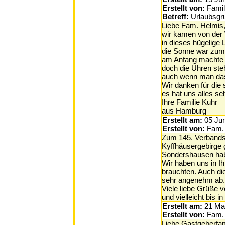
Erstellt von:
Famil
Betreff:
Urlaubsgr
Liebe Fam. Helmis
wir kamen von der
in dieses hügelige 
die Sonne war zum 
am Anfang machte s
doch die Uhren stehe
auch wenn man das 
Wir danken für die 
es hat uns alles seh
Ihre Familie Kuhr
aus Hamburg
Erstellt am:
05 Ju
Erstellt von:
Fam.
Zum 145. Verbands
Kyffhäusergebirge 
Sondershausen hab
Wir haben uns in I
brauchten. Auch di
sehr angenehm ab. 
Viele liebe Grüße 
und vielleicht bis i
Erstellt am:
21 Ma
Erstellt von:
Fam.
Liebe Gastgeberfam