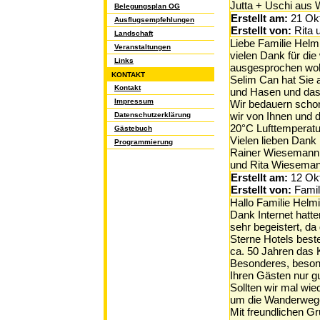
Jutta + Uschi aus
Belegungsplan OG
Erstellt am:
21 Ok
Ausflugsempfehlungen
Erstellt von:
Rita
Landschaft
Liebe Familie Helm
Veranstaltungen
vielen Dank für di
Links
ausgesprochen wohl
KONTAKT
Selim Can hat Sie a
Kontakt
und Hasen und das
Impressum
Wir bedauern scho
wir von Ihnen und
Datenschutzerklärung
20°C Lufttemperatu
Gästebuch
Vielen lieben Dank
Programmierung
Rainer Wiesemann 
und Rita Wiesema
Erstellt am:
12 Ok
Erstellt von:
Famil
Hallo Familie Helmi
Dank Internet hatt
sehr begeistert, da
Sterne Hotels best
ca. 50 Jahren das 
Besonderes, besond
Ihren Gästen nur gu
Sollten wir mal wi
um die Wanderwege 
Mit freundlichen G