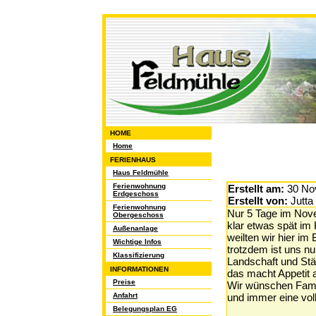
HOME
Home
FERIENHAUS
Haus Feldmühle
Ferienwohnung
Erstellt am:
30 No
Erdgeschoss
Erstellt von:
Jutta
Ferienwohnung
Nur 5 Tage im Nov
Obergeschoss
klar etwas spät im 
Außenanlage
weilten wir hier im
Wichtige Infos
trotzdem ist uns nu
Klassifizierung
Landschaft und Städ
INFORMATIONEN
das macht Appetit 
Preise
Wir wünschen Famil
Anfahrt
und immer eine vol
Belegungsplan EG