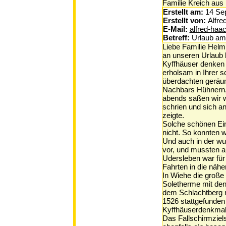
Familie Kreich aus 
Erstellt am:
14 Se
Erstellt von:
Alfre
E-Mail:
alfred-haa
Betreff:
Urlaub am
Liebe Familie Helm
an unseren Urlaub
Kyffhäuser denken 
erholsam in Ihrer 
überdachten geräum
Nachbars Hühnern,
abends saßen wir w
schrien und sich 
zeigte.
Solche schönen Ein
nicht. So konnten w
Und auch in der wu
vor, und mussten a
Udersleben war für
Fahrten in die näh
In Wiehe die große
Soletherme mit de
dem Schlachtberg 
1526 stattgefunden
Kyffhäuserdenkmal 
Das Fallschirmziel