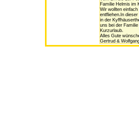
Familie Helmis im 
Wir wollten einfac
entfliehen.In diese
in der Kyffhäusert
uns bei der Familie
Kurzurlaub.
Alles Gute wünsche
Gertrud & Wolfgan