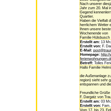
Nach unserer diesj
Jahr zum 20. Mal i
Gegend kennenlernt
Quartier.
Haben die Vielfalt
herrlichem Wetter 
Ihnen unsere beste
Wochenende von
Familie Hülsbusch
Erstellt am:
13 Mr
Erstellt von:
F. Da
E-Mail:
post@trau
Homepage:
http:/
ferienwohnungen.d
Betreff:
Tolles Fer
Hallo Familie Helmi
die Außenanlage zu 
region) sieht sehr 
entspannen und die
Freundliche Grüße
F. Dargatz von Tr
Erstellt am:
03 Mr
Erstellt von:
Fam.
Vom 17. bis 23. Fe