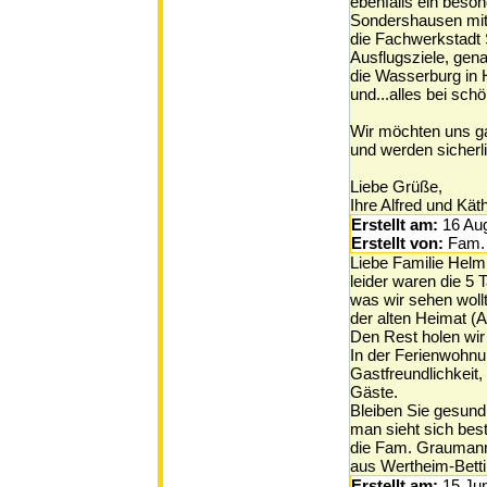
ebenfalls ein beson
Sondershausen mit
die Fachwerkstadt 
Ausflugsziele, gen
die Wasserburg in 
und...alles bei sch
Wir möchten uns ga
und werden sicher
Liebe Grüße,
Ihre Alfred und K
Erstellt am:
16 Au
Erstellt von:
Fam.
Liebe Familie Helm
leider waren die 5 T
was wir sehen woll
der alten Heimat (A
Den Rest holen wi
In der Ferienwohnu
Gastfreundlichkeit
Gäste.
Bleiben Sie gesund
man sieht sich bes
die Fam. Grauman
aus Wertheim-Bett
Erstellt am:
15 Ju