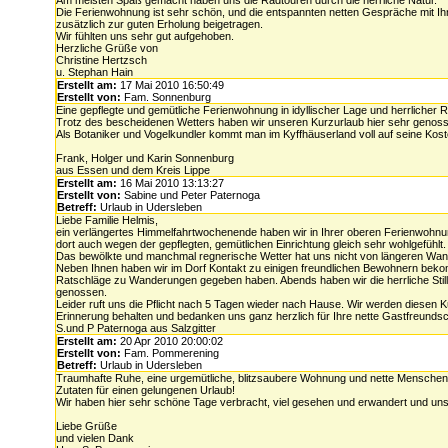
Am meisten Spaß gemacht haben uns die Radtouren durch die herrliche Natur.
Die Ferienwohnung ist sehr schön, und die entspannten netten Gespräche mit Ih
zusätzlich zur guten Erholung beigetragen.
Wir fühlten uns sehr gut aufgehoben.
Herzliche Grüße von
Christine Hertzsch
u. Stephan Hain
Erstellt am:
17 Mai 2010 16:50:49
Erstellt von:
Fam. Sonnenburg
Eine gepflegte und gemütliche Ferienwohnung in idyllischer Lage und herrlicher 
Trotz des bescheidenen Wetters haben wir unseren Kurzurlaub hier sehr genos
Als Botaniker und Vogelkundler kommt man im Kyffhäuserland voll auf seine Kost
Frank, Holger und Karin Sonnenburg
aus Essen und dem Kreis Lippe
Erstellt am:
16 Mai 2010 13:13:27
Erstellt von:
Sabine und Peter Paternoga
Betreff:
Urlaub in Udersleben
Liebe Familie Helmis,
ein verlängertes Himmelfahrtwochenende haben wir in Ihrer oberen Ferienwohnu
dort auch wegen der gepflegten, gemütlichen Einrichtung gleich sehr wohlgefühlt.
Das bewölkte und manchmal regnerische Wetter hat uns nicht von längeren Wan
Neben Ihnen haben wir im Dorf Kontakt zu einigen freundlichen Bewohnern bekom
Ratschläge zu Wanderungen gegeben haben. Abends haben wir die herrliche Sti
genossen.
Leider ruft uns die Pflicht nach 5 Tagen wieder nach Hause. Wir werden diesen K
Erinnerung behalten und bedanken uns ganz herzlich für Ihre nette Gastfreundsc
S.und P Paternoga aus Salzgitter
Erstellt am:
20 Apr 2010 20:00:02
Erstellt von:
Fam. Pommerening
Betreff:
Urlaub in Udersleben
Traumhafte Ruhe, eine urgemütliche, blitzsaubere Wohnung und nette Menschen
Zutaten für einen gelungenen Urlaub!
Wir haben hier sehr schöne Tage verbracht, viel gesehen und erwandert und uns 
Liebe Grüße
und vielen Dank