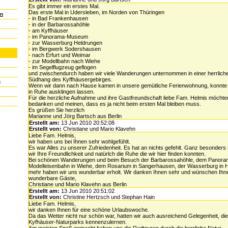
Es gibt immer ein erstes Mal.
Das erste Mal in Udersleben, im Norden von Thüringen
en
- in Bad Frankenhausen
- in der Barbarossahöhle
- am Kyffhäuser
- im Panorama-Museum
- zur Wasserburg Heldrungen
- im Bergwerk Sodershausen
- nach Erfurt und Weimar
- zur Modellbahn nach Wiehe
- im Segelflugzeug geflogen
und zwischendurch haben wir viele Wanderungen unternommen in einer herrlich
Südhang des Kyffhäusergebirges.
g
Wenn wir dann nach Hause kamen in unsere gemütliche Ferienwohnung, konnte 
in Ruhe ausklingen lassen.
Für die herzliche Aufnahme und ihre Gastfreundschaft liebe Fam. Helmis möchten
bedanken und meinen, dass es ja nicht beim ersten Mal bleiben muss.
Es grüßen Sie herzlich
Marianne und Jörg Bartsch aus Berlin
Erstellt am:
13 Jun 2010 20:52:08
Erstellt von:
Christiane und Mario Klavehn
Liebe Fam. Helmis,
wir haben uns bei Ihnen sehr wohlgefühlt.
Es war Alles zu unserer Zufriedenheit. Es hat an nichts gefehlt. Ganz besonder
wir Ihre Freundlichkeit und natürlch die Ruhe die wir hier finden konnten.
Bei schönen Wanderungen und beim Besuch der Barbarossahöhle, dem Panor
Modelleisenbahn in Wiehe, dem Rosarium in Sangerhausen, der Wasserburg in H
mehr haben wir uns wunderbar erholt. Wir danken Ihnen sehr und wünschen Ihne
wunderbare Gäste,
Christiane und Mario Klavehn aus Berlin
Erstellt am:
13 Jun 2010 20:51:02
Erstellt von:
Christine Hertzsch und Stephan Hain
Liebe Fam. Helmis,
wir danken Ihnen für eine schöne Urlaubswoche.
Da das Wetter nicht nur schön war, hatten wir auch ausreichend Gelegenheit, die 
Kyfhäuser-Naturparks kennenzulernen.