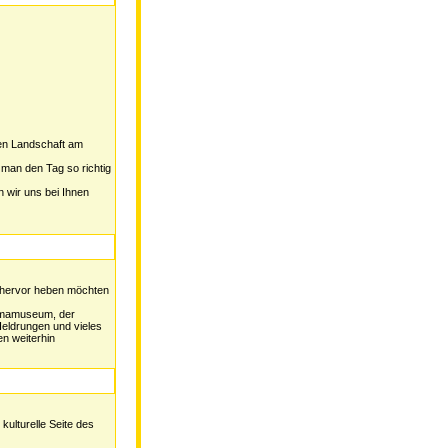
en Landschaft am
man den Tag so richtig
 wir uns bei Ihnen
s hervor heben möchten
amamuseum, der
eldrungen und vieles
n weiterhin
kulturelle Seite des