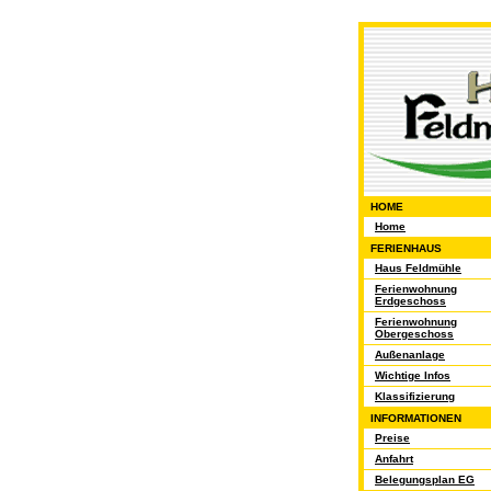
HOME
Home
FERIENHAUS
Haus Feldmühle
Ferienwohnung
Erdgeschoss
Ferienwohnung
Obergeschoss
Außenanlage
Wichtige Infos
Klassifizierung
INFORMATIONEN
Preise
Anfahrt
Belegungsplan EG