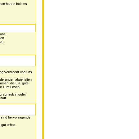
nen haben bei uns
Ruhe!
sen.
en.
ng verbracht und uns
derungen abgehalten.
men, die u.a. gute
lle zum Lesen
urzurlaub in guter
haft.
 sind hervorragende
gut erholt.