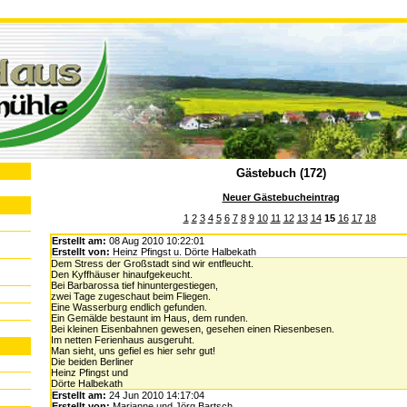
Gästebuch (172)
Neuer Gästebucheintrag
1
2
3
4
5
6
7
8
9
10
11
12
13
14
15
16
17
18
Erstellt am:
08 Aug 2010 10:22:01
Erstellt von:
Heinz Pfingst u. Dörte Halbekath
Dem Stress der Großstadt sind wir entfleucht.
Den Kyffhäuser hinaufgekeucht.
Bei Barbarossa tief hinuntergestiegen,
zwei Tage zugeschaut beim Fliegen.
Eine Wasserburg endlich gefunden.
Ein Gemälde bestaunt im Haus, dem runden.
Bei kleinen Eisenbahnen gewesen, gesehen einen Riesenbesen.
Im netten Ferienhaus ausgeruht.
Man sieht, uns gefiel es hier sehr gut!
Die beiden Berliner
Heinz Pfingst und
Dörte Halbekath
Erstellt am:
24 Jun 2010 14:17:04
Erstellt von:
Marianne und Jörg Bartsch